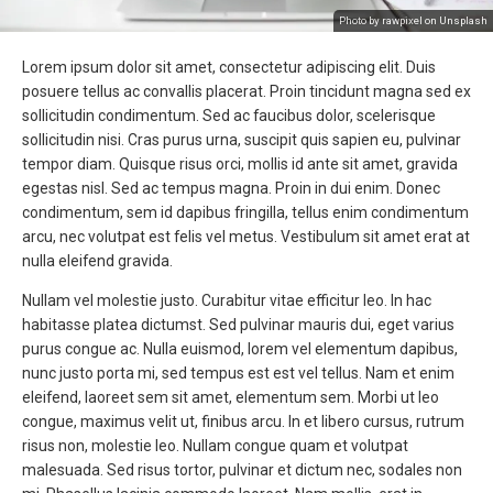
Photo by rawpixel on Unsplash
Lorem ipsum dolor sit amet, consectetur adipiscing elit. Duis
posuere tellus ac convallis placerat. Proin tincidunt magna sed ex
sollicitudin condimentum. Sed ac faucibus dolor, scelerisque
sollicitudin nisi. Cras purus urna, suscipit quis sapien eu, pulvinar
tempor diam. Quisque risus orci, mollis id ante sit amet, gravida
egestas nisl. Sed ac tempus magna. Proin in dui enim. Donec
condimentum, sem id dapibus fringilla, tellus enim condimentum
arcu, nec volutpat est felis vel metus. Vestibulum sit amet erat at
nulla eleifend gravida.
Nullam vel molestie justo. Curabitur vitae efficitur leo. In hac
habitasse platea dictumst. Sed pulvinar mauris dui, eget varius
purus congue ac. Nulla euismod, lorem vel elementum dapibus,
nunc justo porta mi, sed tempus est est vel tellus. Nam et enim
eleifend, laoreet sem sit amet, elementum sem. Morbi ut leo
congue, maximus velit ut, finibus arcu. In et libero cursus, rutrum
risus non, molestie leo. Nullam congue quam et volutpat
malesuada. Sed risus tortor, pulvinar et dictum nec, sodales non