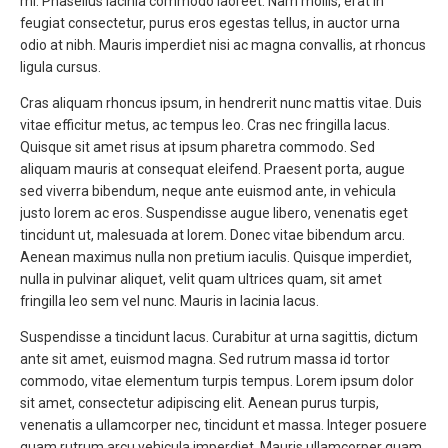
mi. Phasellus lacinia commodo laoreet. Nam mollis, erat in
feugiat consectetur, purus eros egestas tellus, in auctor urna
odio at nibh. Mauris imperdiet nisi ac magna convallis, at rhoncus
ligula cursus.
Cras aliquam rhoncus ipsum, in hendrerit nunc mattis vitae. Duis
vitae efficitur metus, ac tempus leo. Cras nec fringilla lacus.
Quisque sit amet risus at ipsum pharetra commodo. Sed
aliquam mauris at consequat eleifend. Praesent porta, augue
sed viverra bibendum, neque ante euismod ante, in vehicula
justo lorem ac eros. Suspendisse augue libero, venenatis eget
tincidunt ut, malesuada at lorem. Donec vitae bibendum arcu.
Aenean maximus nulla non pretium iaculis. Quisque imperdiet,
nulla in pulvinar aliquet, velit quam ultrices quam, sit amet
fringilla leo sem vel nunc. Mauris in lacinia lacus.
Suspendisse a tincidunt lacus. Curabitur at urna sagittis, dictum
ante sit amet, euismod magna. Sed rutrum massa id tortor
commodo, vitae elementum turpis tempus. Lorem ipsum dolor
sit amet, consectetur adipiscing elit. Aenean purus turpis,
venenatis a ullamcorper nec, tincidunt et massa. Integer posuere
quam rutrum arcu vehicula imperdiet. Mauris ullamcorper quam