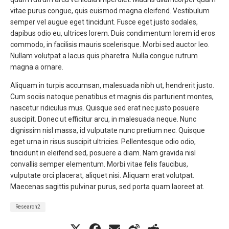
vitae purus congue, quis euismod magna eleifend. Vestibulum
semper vel augue eget tincidunt. Fusce eget justo sodales,
dapibus odio eu, ultrices lorem. Duis condimentum lorem id eros
commodo, in facilisis mauris scelerisque. Morbi sed auctor leo.
Nullam volutpat a lacus quis pharetra. Nulla congue rutrum
magna a ornare.
Aliquam in turpis accumsan, malesuada nibh ut, hendrerit justo.
Cum sociis natoque penatibus et magnis dis parturient montes,
nascetur ridiculus mus. Quisque sed erat nec justo posuere
suscipit. Donec ut efficitur arcu, in malesuada neque. Nunc
dignissim nisl massa, id vulputate nunc pretium nec. Quisque
eget urna in risus suscipit ultricies. Pellentesque odio odio,
tincidunt in eleifend sed, posuere a diam. Nam gravida nisl
convallis semper elementum. Morbi vitae felis faucibus,
vulputate orci placerat, aliquet nisi. Aliquam erat volutpat.
Maecenas sagittis pulvinar purus, sed porta quam laoreet at.
Research2