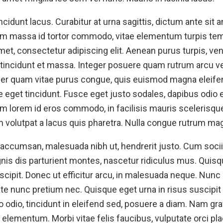
cidunt lacus. Curabitur at urna sagittis, dictum ante sit
um massa id tortor commodo, vitae elementum turpis te
met, consectetur adipiscing elit. Aenean purus turpis, ve
 tincidunt et massa. Integer posuere quam rutrum arcu ve
er quam vitae purus congue, quis euismod magna eleife
eget tincidunt. Fusce eget justo sodales, dapibus odio eu
 lorem id eros commodo, in facilisis mauris scelerisqu
m volutpat a lacus quis pharetra. Nulla congue rutrum ma
s accumsan, malesuada nibh ut, hendrerit justo. Cum soci
nis dis parturient montes, nascetur ridiculus mus. Quisq
cipit. Donec ut efficitur arcu, in malesuada neque. Nunc 
te nunc pretium nec. Quisque eget urna in risus suscipit u
 odio, tincidunt in eleifend sed, posuere a diam. Nam gra
elementum. Morbi vitae felis faucibus, vulputate orci place