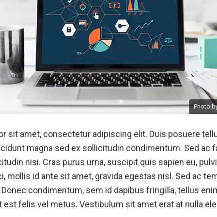
Photo by
 sit amet, consectetur adipiscing elit. Duis posuere tell
incidunt magna sed ex sollicitudin condimentum. Sed ac f
citudin nisi. Cras purus urna, suscipit quis sapien eu, pul
i, mollis id ante sit amet, gravida egestas nisl. Sed ac 
m. Donec condimentum, sem id dapibus fringilla, tellus 
t est felis vel metus. Vestibulum sit amet erat at nulla ele