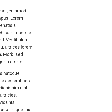
 amet, euismod
mpus. Lorem
nenatis a
hicula imperdiet.
nd. Vestibulum
, ultrices lorem.
e. Morbi sed
gna a ornare.
is natoque
ue sed erat nec
dignissim nisl
ltricies.
vida nisl
rat, aliquet nisi.