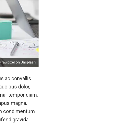
 rawpixel on Unsplash
us ac convallis
aucibus dolor,
vinar tempor diam.
tempus magna.
enim condimentum
ifend gravida.