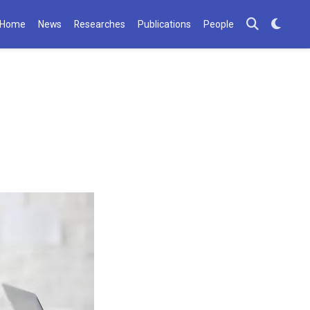
Home
News
Researches
Publications
People