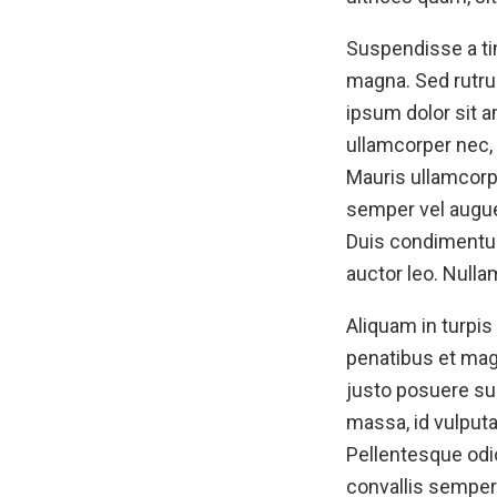
Suspendisse a tin
magna. Sed rutr
ipsum dolor sit a
ullamcorper nec,
Mauris ullamcorp
semper vel augue 
Duis condimentum
auctor leo. Nulla
Aliquam in turpi
penatibus et mag
justo posuere sus
massa, id vulputa
Pellentesque odio
convallis semper 