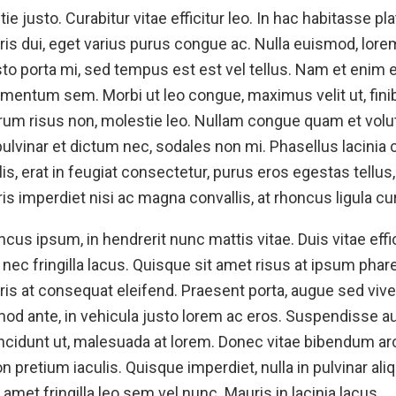
ie justo. Curabitur vitae efficitur leo. In hac habitasse pl
ris dui, eget varius purus congue ac. Nulla euismod, lo
to porta mi, sed tempus est est vel tellus. Nam et enim e
mentum sem. Morbi ut leo congue, maximus velit ut, finib
utrum risus non, molestie leo. Nullam congue quam et vol
 pulvinar et dictum nec, sodales non mi. Phasellus lacin
is, erat in feugiat consectetur, purus eros egestas tellus,
ris imperdiet nisi ac magna convallis, at rhoncus ligula cu
cus ipsum, in hendrerit nunc mattis vitae. Duis vitae effi
 nec fringilla lacus. Quisque sit amet risus at ipsum ph
is at consequat eleifend. Praesent porta, augue sed viv
od ante, in vehicula justo lorem ac eros. Suspendisse au
incidunt ut, malesuada at lorem. Donec vitae bibendum a
 pretium iaculis. Quisque imperdiet, nulla in pulvinar aliq
 amet fringilla leo sem vel nunc. Mauris in lacinia lacus.