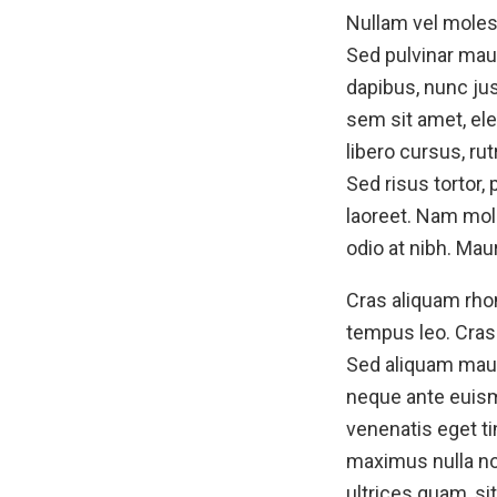
Nullam vel molest
Sed pulvinar mau
dapibus, nunc jus
sem sit amet, ele
libero cursus, r
Sed risus tortor,
laoreet. Nam moll
odio at nibh. Mau
Cras aliquam rhon
tempus leo. Cras
Sed aliquam maur
neque ante euism
venenatis eget t
maximus nulla non
ultrices quam, sit