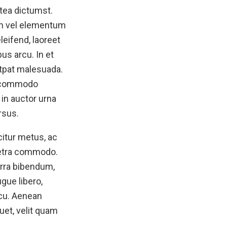
atea dictumst.
rem vel elementum
leifend, laoreet
us arcu. In et
utpat malesuada.
ia commodo
 in auctor urna
rsus.
citur metus, ac
aretra commodo.
erra bibendum,
gue libero,
rcu. Aenean
uet, velit quam